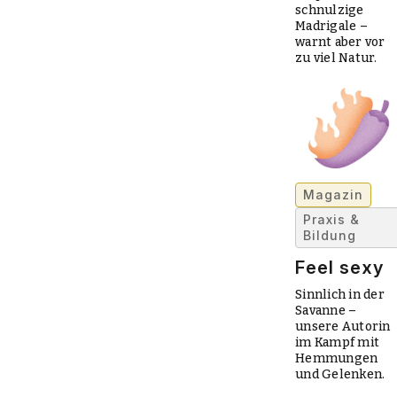
schnulzige
Madrigale –
warnt aber vor
zu viel Natur.
Magazin
Praxis &
Bildung
Feel sexy
Sinnlich in der
Savanne –
unsere Autorin
im Kampf mit
Hemmungen
und Gelenken.