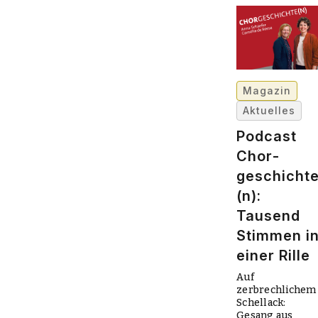
Magazin
Aktuelles
Podcast
Chor­
geschicht
(n):
Tausend
Stimmen i
einer Rille
Auf
zerbrechlichem
Schellack:
Gesang aus