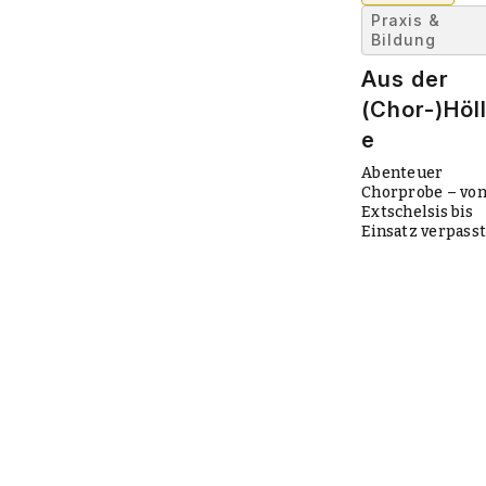
Praxis &
Bildung
Aus der
(Chor-)Höl
e
Abenteuer
Chorprobe – vo
Extschelsis bis
Einsatz verpasst