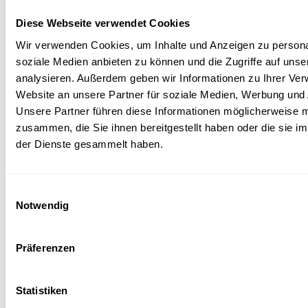
Hirschhau
Diese Webseite verwendet Cookies
en über
Wir verwenden Cookies, um Inhalte und Anzeigen zu personal
Gesundhei
soziale Medien anbieten zu können und die Zugriffe auf uns
und Singe
analysieren. Außerdem geben wir Informationen zu Ihrer Ve
«Musik macht
Website an unsere Partner für soziale Medien, Werbung und 
glücklich - und
Unsere Partner führen diese Informationen möglicherweise m
rettet die Welt».
zusammen, die Sie ihnen bereitgestellt haben oder die sie 
Ein Interview
über Musik,
der Dienste gesammelt haben.
Gesundheit,
Klimawandel un
Pinguine.
Einwilligungsauswahl
Notwendig
Präferenzen
Magazin
Praxis &
Statistiken
Bildung