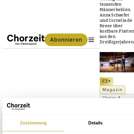
tausenden
Männerkehlen.
Anna Schaefer
und Cornelia de
Reese über
kostbare Platte
aus den
Abonnieren
Dreißigerjahren
CZ+
Magazin
Chöre &
Gesichter
Heilende
Musik:
Zustimmung
Details
Eckart von