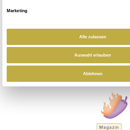
Humor im
Marketing
Chor: Wie
bringt man
Komik ins
Alle zulassen
Chorkonze
rt?
Auswahl erlauben
Es gibt viele
Wege, das
Publikum zum
Schmunzeln
Ablehnen
oder zum Lache
zu bringen
Magazin