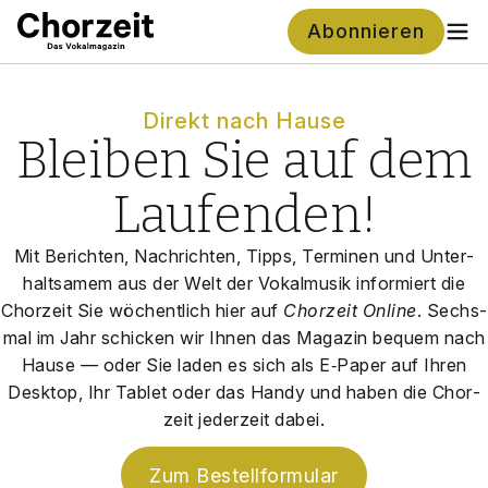
Abonnieren
Direkt nach Hau­se
Bleiben Sie auf dem
Laufenden!
Mit Berich­ten, Nach­rich­ten, Tipps, Ter­mi­nen und Unter­
halt­sa­mem aus der Welt der Vokal­mu­sik infor­miert die
Chor­zeit Sie wöchent­lich hier auf
Chor­zeit Online
. Sechs­
mal im Jahr schi­cken wir Ihnen das Maga­zin bequem nach
Hau­se — oder Sie laden es sich als E‑Paper auf Ihren
Desk­top, Ihr Tablet oder das Han­dy und haben die Chor­
zeit jeder­zeit dabei.
Zum Bestell­for­mu­lar