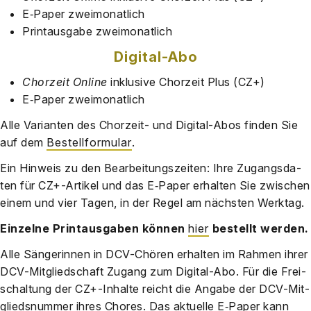
E‑Paper zwei­mo­nat­lich
Print­aus­ga­be zwei­mo­nat­lich
Digi­tal-Abo
Chor­zeit Online
inklu­si­ve Chor­zeit Plus (CZ+)
E‑Paper zwei­mo­nat­lich
Alle Vari­an­ten des Chor­zeit- und Digi­tal-Abos fin­den Sie
auf dem
Bestell­for­mu­lar
.
Ein Hin­weis zu den Bear­bei­tungs­zei­ten: Ihre Zugangs­da­
ten für CZ+-Artikel und das E‑Paper erhal­ten Sie zwi­schen
einem und vier Tagen, in der Regel am nächs­ten Werk­tag.
Ein­zel­ne Print­aus­ga­ben kön­nen
hier
bestellt wer­den.
Alle Sän­ge­rin­nen in DCV-Chö­ren erhal­ten im Rah­men ihrer
DCV-Mit­glied­schaft Zugang zum Digi­tal-Abo. Für die Frei­
schal­tung der CZ+-Inhalte reicht die Anga­be der DCV-Mit­
glieds­num­mer ihres Cho­res. Das aktu­el­le E‑Paper kann