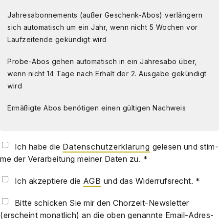
Jah­res­abon­ne­ments (außer Geschenk-Abos) ver­län­gern
sich auto­ma­tisch um ein Jahr, wenn nicht 5 Wochen vor
Lauf­zeit­ende gekün­digt wird
Pro­be-Abos gehen auto­ma­tisch in ein Jah­res­abo über,
wenn nicht 14 Tage nach Erhalt der 2. Aus­ga­be gekün­digt
wird
Ermä­ßig­te Abos benö­ti­gen einen gül­ti­gen Nach­weis
Ich habe die
Daten­schutz­er­klä­rung
gele­sen und stim­
me der Ver­ar­bei­tung mei­ner Daten zu. *
Ich akzep­tie­re die
AGB
und das Wider­rufs­recht. *
Bit­te schi­cken Sie mir den Chor­zeit-News­let­ter
(erscheint monat­lich) an die oben genann­te Email-Adres­