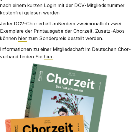
nach einem kur­zen Log­in mit der DCV-Mit­glieds­num­mer
kos­ten­frei gele­sen wer­den
Jeder DCV-Chor erhält außer­dem zwei­mo­nat­lich zwei
Exem­pla­re der Print­aus­ga­be der Chor­zeit. Zusatz-Abos
kön­nen
hier
zum Son­der­preis bestellt wer­den.
Infor­ma­tio­nen zu einer Mit­glied­schaft im Deut­schen Chor­
ver­band fin­den Sie
hier
.