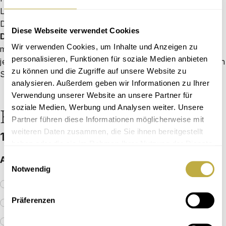
Leser­ser­vice Chor­zeit
D‑65341 Elt­ville
Diese Webseite verwendet Cookies
DCV-Mit­glieds-Abos:
Bei Fra­gen zu Ihren Abos im Rah­
Wir verwenden Cookies, um Inhalte und Anzeigen zu
men der DCV-Mit­glied­schaft wen­den Sie sich an Ihren
personalisieren, Funktionen für soziale Medien anbieten
jewei­li­gen DCV-Mit­glieds­ver­band. Die Kon­takt­da­ten fin­den
zu können und die Zugriffe auf unsere Website zu
Sie
hier
.
analysieren. Außerdem geben wir Informationen zu Ihrer
Verwendung unserer Website an unsere Partner für
soziale Medien, Werbung und Analysen weiter. Unsere
Bestellformular
Partner führen diese Informationen möglicherweise mit
weiteren Daten zusammen, die Sie ihnen bereitgestellt
1. Wählen Sie Ihr Abonnement
haben oder die sie im Rahmen Ihrer Nutzung der Dienste
gesammelt haben.
Abo-Typ aus­wäh­len *
Einwilligungsauswahl
Notwendig
Digi­tal-Abo (29,99 €)
Präferenzen
Chor­zeit-Abo Deutsch­land (40,00 €)
Chor­zeit-Abo Deutsch­land ermä­ßigt (33,00 €)