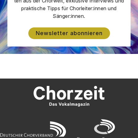
ten aus der Chor­welt, exklu­si­ve Inter­views und
prak­ti­sche Tipps für Chorleiter:innen und
Sänger:innen.
News­let­ter abon­nie­ren