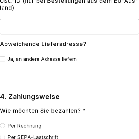
USt.-ID (nur bei Bestel­lun­gen aus dem EU-Aus­
land)
Abwei­chen­de Lie­fer­adres­se?
Ja, an ande­re Adres­se lie­fern
4. Zahlungsweise
Wie möch­ten Sie bezah­len? *
Per Rech­nung
Per SEPA-Last­schrift