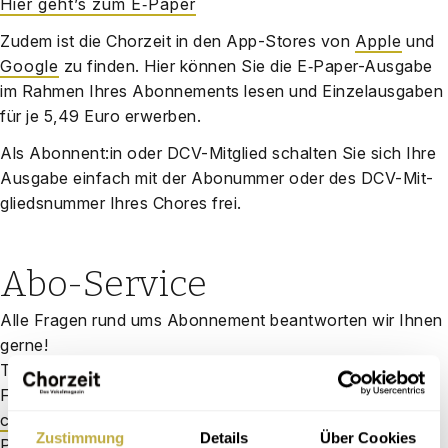
Hier geht’s zum E‑Paper
Zudem ist die Chor­zeit in den App-Stores von
Apple
und
Goog­le
zu fin­den. Hier kön­nen Sie die E‑Pa­per-Aus­ga­be
im Rah­men Ihres Abon­ne­ments lesen und Ein­zel­aus­ga­ben
für je 5,49 Euro erwer­ben.
Als Abonnent:in oder DCV-Mit­glied schal­ten Sie sich Ihre
Aus­ga­be ein­fach mit der Abo­num­mer oder des DCV-Mit­
glieds­num­mer Ihres Cho­res frei.
Abo-Service
Alle Fra­gen rund ums Abon­ne­ment beant­wor­ten wir Ihnen
ger­ne!
Tel: (06123) 9238 — 209
Fax: (06123) 9238 — 244
chorzeit[at]vuservice.de
Zustimmung
Details
Über Cookies
POSTANSCHRIFT