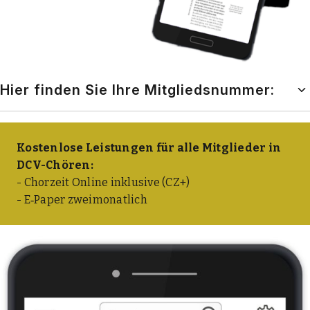
Hier finden Sie Ihre Mitgliedsnummer:
Kos­ten­lo­se Leis­tun­gen für alle Mit­glie­der in
DCV-Chö­ren:
- Chor­zeit Online inklu­si­ve (CZ+)
- E‑Paper zwei­mo­nat­lich