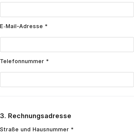
E‑Mail-Adres­se *
Tele­fon­num­mer *
3. Rechnungsadresse
Stra­ße und Haus­num­mer *