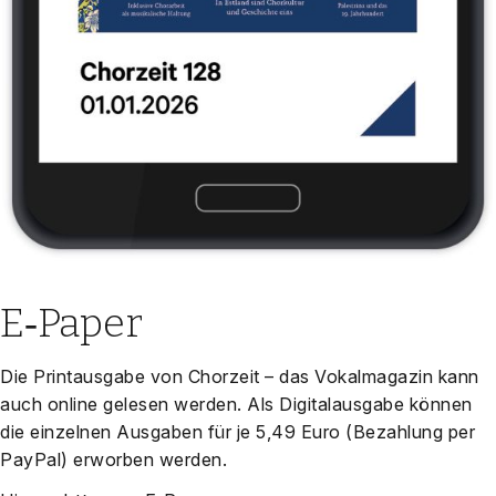
E‑Paper
Die Print­aus­ga­be von Chor­zeit – das Vokal­ma­ga­zin kann
auch online gele­sen wer­den. Als Digi­tal­aus­ga­be kön­nen
die ein­zel­nen Aus­ga­ben für je 5,49 Euro (Bezah­lung per
Pay­Pal) erwor­ben wer­den.