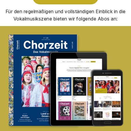
Für den regel­mä­ßi­gen und voll­stän­di­gen Ein­blick in die
Vokal­mu­sik­sze­ne bie­ten wir fol­gen­de Abos an: