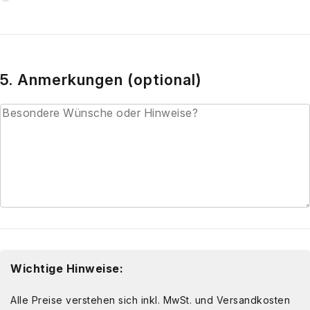
5. Anmerkungen (optional)
Wich­ti­ge Hin­wei­se:
Alle Prei­se ver­ste­hen sich inkl. MwSt. und Ver­sand­kos­ten