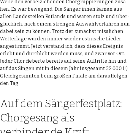
Wei­le den vor­bei­zie­hen­den Chor­grup­pie­run­gen zusa­
hen. Es war bewe­gend. Die Sänger:innen kamen aus
allen Lan­des­tei­len Est­lands und waren stolz und über­
glück­lich, nach einem stren­gen Aus­wahl­ver­fah­ren nun
dabei sein zu kön­nen. Trotz der zunächst miss­li­chen
Wet­ter­la­ge wur­den immer wie­der est­ni­sche Lie­der
ange­stimmt. Jetzt ver­stand ich, dass die­ses Ereig­nis
erlebt und durch­lebt wer­den muss, und zwar vor Ort.
Jeder Chor fie­ber­te bereits auf sei­ne Auf­trit­te hin und
auf das Sin­gen mit in die­sem Jahr ins­ge­samt 32.000 (!)
Gleich­ge­sinn­ten beim gro­ßen Fina­le am dar­auf­fol­gen­
den Tag.
Auf dem Sängerfestplatz:
Chorgesang als
verbindende Kraft