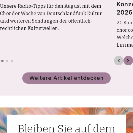
Konz
Unsere Radio-Tipps für den August mit dem
2026
Chor der Woche von Deutschlandfunk Kultur
und weiteren Sendungen der öffentlich-
20 Kon
rechtlichen Kulturwellen.
chor.co
Welche
Ein im
Weitere Artikel entdecken
Bleiben Sie auf dem