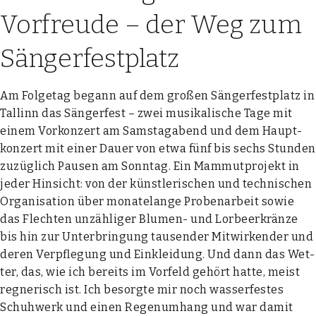
Vorfreude
– der Weg zum
Sängerfestplatz
Am Fol­ge­tag begann auf dem gro­ßen Sän­ger­fest­platz in
Tal­linn das Sän­ger­fest – zwei musi­ka­li­sche Tage mit
einem Vor­kon­zert am Sams­tag­abend und dem Haupt­
kon­zert mit einer Dau­er von etwa fünf bis sechs Stun­den
zuzüg­lich Pau­sen am Sonn­tag. Ein Mam­mut­pro­jekt in
jeder Hin­sicht: von der künst­le­ri­schen und tech­ni­schen
Orga­ni­sa­ti­on über mona­te­lan­ge Pro­ben­ar­beit sowie
das Flech­ten unzäh­li­ger Blu­men- und Lor­beer­krän­ze
bis hin zur Unter­brin­gung tau­sen­der Mit­wir­ken­der und
deren Ver­pfle­gung und Ein­klei­dung. Und dann das Wet­
ter, das, wie ich bereits im Vor­feld gehört hat­te, meist
reg­ne­risch ist. Ich besorg­te mir noch was­ser­fes­tes
Schuh­werk und einen Regen­um­hang und war damit