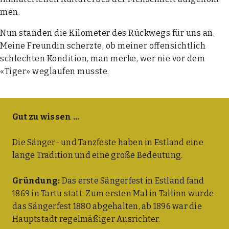
men.
Nun stan­den die Kilo­me­ter des Rück­wegs für uns an.
Mei­ne Freun­din scherz­te, ob mei­ner offen­sicht­lich
schlech­ten Kon­di­ti­on, man mer­ke, wer nie vor dem
«Tiger» weg­lau­fen muss­te.
Gut zu wis­sen …
Die Sän­ger- und Tanz­fes­te haben in Est­land eine
lan­ge Tra­di­ti­on und eine gro­ße Bedeu­tung.
Grün­dung:
Das ers­te Sän­ger­fest in Est­land fand
1869 in Tar­tu statt. Zum ers­ten Mal in Tal­linn wur­de
das Sän­ger­fest 1880 abge­hal­ten, ab 1896 war die
Haupt­stadt regel­mä­ßi­ger Aus­rich­ter.