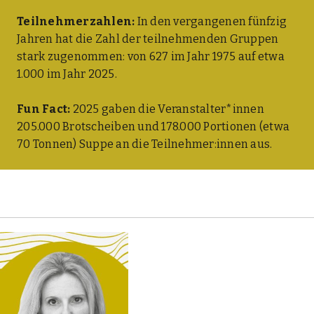
Teil­neh­mer­zah­len:
In den ver­gan­ge­nen fünf­zig
Jah­ren hat die Zahl der teil­neh­men­den Grup­pen
stark zuge­nom­men: von 627 im Jahr 1975 auf etwa
1.000 im Jahr 2025.
Fun Fact:
2025 gaben die Veranstalter*innen
205.000 Brot­schei­ben und 178.000 Por­tio­nen (etwa
70 Ton­nen) Sup­pe an die Teilnehmer:innen aus.