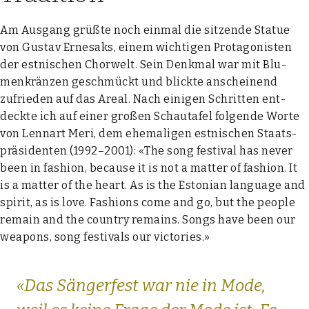
Am Aus­gang grüß­te noch ein­mal die sit­zen­de Sta­tue
von Gus­tav Erne­saks, einem wich­ti­gen Prot­ago­nis­ten
der est­ni­schen Chor­welt. Sein Denk­mal war mit Blu­
men­krän­zen geschmückt und blick­te anschei­nend
zufrie­den auf das Are­al. Nach eini­gen Schrit­ten ent­
deck­te ich auf einer gro­ßen Schau­ta­fel fol­gen­de Wor­te
von Lenn­art Meri, dem ehe­ma­li­gen est­ni­schen Staats­
prä­si­den­ten (1992–2001): «The song fes­ti­val has never
been in fashion, becau­se it is not a mat­ter of fashion. It
is a mat­ter of the heart. As is the Esto­ni­an lan­guage and
spi­rit, as is love. Fashions come and go, but the peo­p­le
remain and the coun­try remains. Songs have been our
wea­pons, song fes­ti­vals our vic­to­ries.»
«Das Sän­ger­fest war nie in Mode,