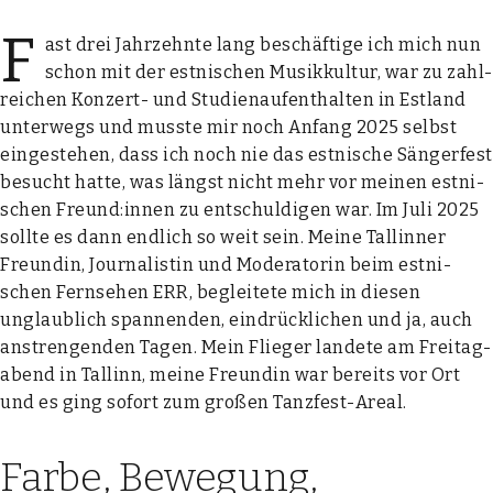
F
ast drei Jahr­zehn­te lang beschäf­ti­ge ich mich nun
schon mit der est­ni­schen Musik­kul­tur, war zu zahl­
rei­chen Kon­zert- und Stu­di­en­auf­ent­hal­ten in Est­land
unter­wegs und muss­te mir noch Anfang 2025 selbst
ein­ge­ste­hen, dass ich noch nie das est­ni­sche Sän­ger­fest
besucht hat­te, was längst nicht mehr vor mei­nen est­ni­
schen Freund:innen zu ent­schul­di­gen war. Im Juli 2025
soll­te es dann end­lich so weit sein. Mei­ne Tall­in­ner
Freun­din, Jour­na­lis­tin und Mode­ra­to­rin beim est­ni­
schen Fern­se­hen ERR, beglei­te­te mich in die­sen
unglaub­lich span­nen­den, ein­drück­li­chen und ja, auch
anstren­gen­den Tagen. Mein Flie­ger lan­de­te am Frei­tag­
abend in Tal­linn, mei­ne Freun­din war bereits vor Ort
und es ging sofort zum gro­ßen Tanz­fest-Are­al.
Farbe, Bewegung,