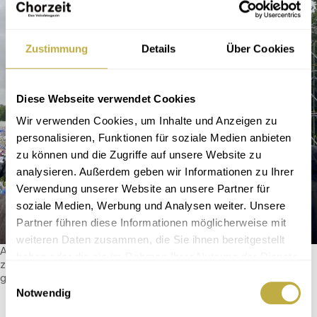
Zustimmung
Details
Über Cookies
Diese Webseite verwendet Cookies
Wir verwenden Cookies, um Inhalte und Anzeigen zu
personalisieren, Funktionen für soziale Medien anbieten
zu können und die Zugriffe auf unsere Website zu
analysieren. Außerdem geben wir Informationen zu Ihrer
Verwendung unserer Website an unsere Partner für
soziale Medien, Werbung und Analysen weiter. Unsere
Partner führen diese Informationen möglicherweise mit
weiteren Daten zusammen, die Sie ihnen bereitgestellt
Alles eine Fra­ge der Aus­rüs­tung: Die Zuhörer:innen trot­
haben oder die sie im Rahmen Ihrer Nutzung der Dienste
zen dem Regen wäh­rend eines Kon­zerts auf dem Sän­
gesammelt haben.
ger­fest­platz © Elke Voel­ker
Einwilligungsauswahl
Notwendig