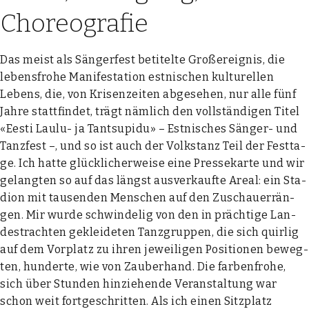
Choreografie
Das meist als Sän­ger­fest beti­tel­te Groß­ereig­nis, die
lebens­fro­he Mani­fes­ta­ti­on est­ni­schen kul­tu­rel­len
Lebens, die, von Kri­sen­zei­ten abge­se­hen, nur alle fünf
Jah­re statt­fin­det, trägt näm­lich den voll­stän­di­gen Titel
«Eesti Lau­lu- ja Tant­su­pi­du» – Est­ni­sches Sän­ger- und
Tanz­fest –, und so ist auch der Volks­tanz Teil der Fest­ta­
ge. Ich hat­te glück­li­cher­wei­se eine Pres­se­kar­te und wir
gelang­ten so auf das längst aus­ver­kauf­te Are­al: ein Sta­
di­on mit tau­sen­den Men­schen auf den Zuschau­er­rän­
gen. Mir wur­de schwin­de­lig von den in präch­ti­ge Lan­
des­trach­ten geklei­de­ten Tanz­grup­pen, die sich quir­lig
auf dem Vor­platz zu ihren jewei­li­gen Posi­tio­nen beweg­
ten, hun­der­te, wie von Zau­ber­hand. Die far­ben­fro­he,
sich über Stun­den hin­zie­hen­de Ver­an­stal­tung war
schon weit fort­ge­schrit­ten. Als ich einen Sitz­platz