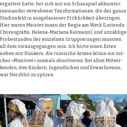
ergat­tert hat­te, bot sich mir ein Schau­spiel akku­ra­ter,
inein­an­der ver­wo­be­ner Tanz­for­ma­tio­nen, die das gan­ze
Sta­di­on­feld in aus­ge­las­se­ner Fröh­lich­keit über­zo­gen.
Hier waren Meister:innen der Regie am Werk (Lei­ten­de
Cho­reo­gra­fin: Hele­na-Maria­na Rei­mann), und unzäh­li­ge
Pro­be­stun­den der ein­zel­nen Grup­pie­run­gen muss­ten
all dem vor­aus­ge­gan­gen sein. Ich hör­te einen Esten
neben mir flun­kern, die rus­si­sche Armee kön­ne ein sol­
ches «Manö­ver» nie­mals absol­vie­ren. Bei allen Mit­wir­
ken­den, den Kin­dern, Jugend­li­chen und Erwach­se­nen,
war Herz­blut zu spü­ren.