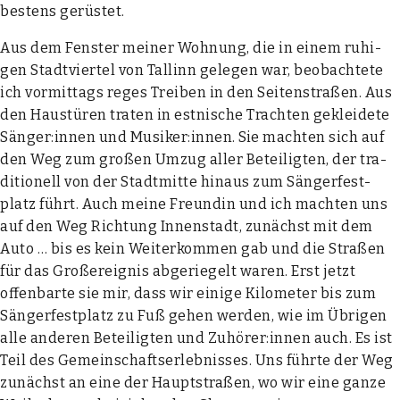
bes­tens gerüs­tet.
Aus dem Fens­ter mei­ner Woh­nung, die in einem ruhi­
gen Stadt­vier­tel von Tal­linn gele­gen war, beob­ach­te­te
ich vor­mit­tags reges Trei­ben in den Sei­ten­stra­ßen. Aus
den Haus­tü­ren tra­ten in est­ni­sche Trach­ten geklei­de­te
Sänger:innen und Musiker:innen. Sie mach­ten sich auf
den Weg zum gro­ßen Umzug aller Betei­lig­ten, der tra­
di­tio­nell von der Stadt­mit­te hin­aus zum Sän­ger­fest­
platz führt. Auch mei­ne Freun­din und ich mach­ten uns
auf den Weg Rich­tung Innen­stadt, zunächst mit dem
Auto … bis es kein Wei­ter­kom­men gab und die Stra­ßen
für das Groß­ereig­nis abge­rie­gelt waren. Erst jetzt
offen­bar­te sie mir, dass wir eini­ge Kilo­me­ter bis zum
Sän­ger­fest­platz zu Fuß gehen wer­den, wie im Übri­gen
alle ande­ren Betei­lig­ten und Zuhörer:innen auch. Es ist
Teil des Gemein­schafts­er­leb­nis­ses. Uns führ­te der Weg
zunächst an eine der Haupt­stra­ßen, wo wir eine gan­ze