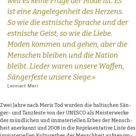
weil es kei­ne Fra­ge der Mode ist. Es
ist eine Ange­le­gen­heit des Her­zens.
So wie die est­ni­sche Spra­che und der
est­ni­sche Geist, so wie die Lie­be.
Moden kom­men und gehen, aber die
Men­schen blei­ben und die Nati­on
bleibt. Lie­der waren unse­re Waf­fen,
Sän­ger­fes­te unse­re Sie­ge.»
Lenn­art Meri
Zwei Jah­re nach Meris Tod wur­den die bal­ti­schen Sän­
ger- und Tanz­fes­te von der UNESCO als Meis­ter­wer­ke
des münd­li­chen und imma­te­ri­el­len Erbes der Mensch­
heit aner­kannt und 2008 in die Reprä­sen­ta­ti­ve Lis­te des
imma­te­ri­el­len Kul­tur­er­bes der Mensch­heit auf­ge­nom­