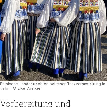
Est­ni­sche Lan­des­trach­ten bei einer Tanz­ver­an­stal­tung in
Tal­linn © Elke Voel­ker
Vorbereitung und