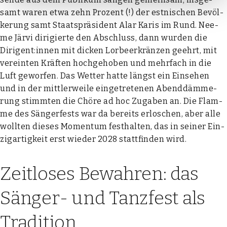
samt waren etwa zehn Pro­zent (!) der est­ni­schen Bevöl­
ke­rung samt Staats­prä­si­dent Alar Karis im Rund. Nee­
me Jär­vi diri­gier­te den Abschluss, dann wur­den die
Dirigent:innen mit dicken Lor­beer­krän­zen geehrt, mit
ver­ein­ten Kräf­ten hoch­ge­ho­ben und mehr­fach in die
Luft gewor­fen. Das Wet­ter hat­te längst ein Ein­se­hen
und in der mitt­ler­wei­le ein­ge­tre­te­nen Abend­däm­me­
rung stimm­ten die Chö­re ad hoc Zuga­ben an. Die Flam­
me des Sän­ger­fests war da bereits erlo­schen, aber alle
woll­ten die­ses Momen­tum fest­hal­ten, das in sei­ner Ein­
zig­ar­tig­keit erst wie­der 2028 statt­fin­den wird.
Zeitloses Bewahren
: das
Sänger- und Tanzfest als
Tradition