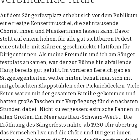
Auf dem Sän­ger­fest­platz erhebt sich vor dem Publi­kum
eine rie­si­ge Kon­zert­mu­schel, die zehn­tau­sen­de
Chorist:innen und Musiker:innen fas­sen kann. Davor
steht auf einem hohen, für alle gut sicht­ba­ren Podest
eine sta­bi­le, mit Krän­zen geschmück­te Platt­form für
Dirigent:innen. Als mei­ne Freun­din und ich am Sän­ger­
fest­platz anka­men, war der zur Büh­ne hin abfal­len­de
Hang bereits gut gefüllt. Im vor­de­ren Bereich gab es
Sitz­ge­le­gen­hei­ten, wei­ter hin­ten behalf man sich mit
mit­ge­brach­ten Klapp­stüh­len oder Pick­nick­de­cken. Vie­le
Esten waren mit der gesam­ten Fami­lie gekom­men und
hat­ten gro­ße Taschen mit Ver­pfle­gung für die nächs­ten
Stun­den dabei. Nicht zu ver­ges­sen: est­ni­sche Fah­nen in
allen Grö­ßen. Ein Meer aus Blau-Schwarz-Weiß … Die
Eröff­nung des Sän­ger­fests nah­te; ab 19.30 Uhr über­trug
das Fern­se­hen live und die Chö­re und Dirigent:innen