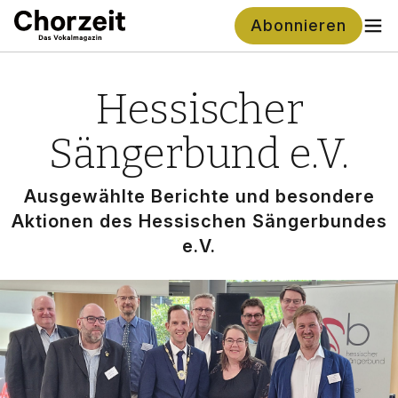
Abonnieren
Hessischer
Sängerbund e.V.
Aus­ge­wähl­te Berich­te und beson­de­re
Aktio­nen des Hes­si­schen Sän­ger­bun­des
e.V.