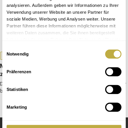
analysieren. Außerdem geben wir Informationen zu Ihrer
Verwendung unserer Website an unsere Partner für
soziale Medien, Werbung und Analysen weiter. Unsere
Partner führen diese Informationen möglicherweise mit
weiteren Daten zusammen, die Sie ihnen bereitgestellt
haben oder die sie im Rahmen Ihrer Nutzung der Dienste
gesammelt haben.
Einwilligungsauswahl
Notwendig
Aus den Verbänden
Hessischer Sängerbund e.V.
Motivation und Wert­schätzung: Aus­
Präferenzen
zeichnung im Ehren­amt
Der Hessische Sängerbund feiert das Ehrenamt mit einer
Statistiken
besonderen Auszeichnung
Marketing