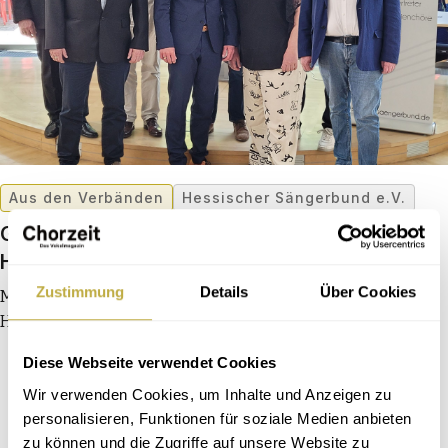
Aus den Verbänden
Hessischer Sängerbund e.V.
Generationswechsel an der Spitze des
Hessischen Sängerbund e.V.
Zustimmung
Details
Über Cookies
Mit einem neuen Präsidium und klaren Zielen blickt der
HSB optimistisch in die Zukunft.
Diese Webseite verwendet Cookies
Wir verwenden Cookies, um Inhalte und Anzeigen zu
personalisieren, Funktionen für soziale Medien anbieten
zu können und die Zugriffe auf unsere Website zu