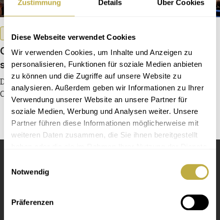
Zustimmung
Details
Über Cookies
Aus den Verbänden
Chorverband Hamburg e.V.
Diese Webseite verwendet Cookies
Chorfestival Bergedorf 2026: eine Stadt
Wir verwenden Cookies, um Inhalte und Anzeigen zu
singt – und alle können mitmachen
personalisieren, Funktionen für soziale Medien anbieten
zu können und die Zugriffe auf unsere Website zu
Der Chorverband Hamburg und seine Partner laden zum
analysieren. Außerdem geben wir Informationen zu Ihrer
Chorfestival mit Konzerten, Workshops und viel Spaß
Verwendung unserer Website an unsere Partner für
soziale Medien, Werbung und Analysen weiter. Unsere
Partner führen diese Informationen möglicherweise mit
weiteren Daten zusammen, die Sie ihnen bereitgestellt
haben oder die sie im Rahmen Ihrer Nutzung der Dienste
gesammelt haben.
Einwilligungsauswahl
Notwendig
Präferenzen