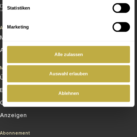
Statistiken
Marketing
Artikel
Magazin
Aus den Verbänden
Alle zulassen
Mehr
Auswahl erlauben
Über die Chorzeit
E‑Paper
Ablehnen
Chorshop
Anzeigen
Abonnement