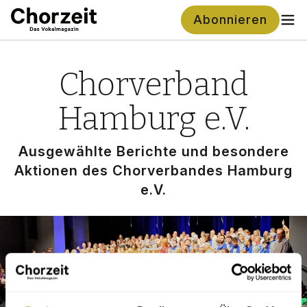
Abonnieren
Chorverband
Hamburg e.V.
Aus­ge­wähl­te Berich­te und beson­de­re
Aktio­nen des Chor­ver­ban­des Ham­burg
e.V.