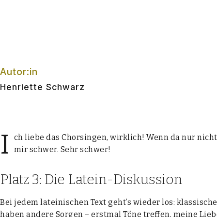
Autor:in
Henriette Schwarz
I
ch lie­be das Chor­sin­gen, wirk­lich! Wenn da nur nic
mir schwer. Sehr schwer!
Platz 3: Die Latein-Diskussion
Bei jedem latei­ni­schen Text geht’s wie­der los: klas­si­sch
haben ande­re Sor­gen – erst­mal Töne tref­fen, mei­ne Lie­