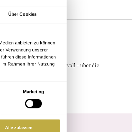
Über Cookies
 Medien anbieten zu können
hrer Verwendung unserer
 führen diese Informationen
ie im Rahmen Ihrer Nutzung
eit. Sie schreibt – oft humorvoll – über die
Marketing
Alle zulassen