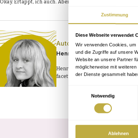
Okay. Ertappt, ich auch. Aber nur, weil ich mir den Ein­satz 
Zustimmung
Diese Webseite verwendet 
Autor:in
Wir verwenden Cookies, um I
und die Zugriffe auf unsere 
Henriette Schwarz
Website an unsere Partner fü
möglicherweise mit weiteren
Henriette Schwarz ist Musikwissens
der Dienste gesammelt habe
facettenreichen Seiten des Chorsi
Einwilligungsauswahl
Notwendig
Ablehnen