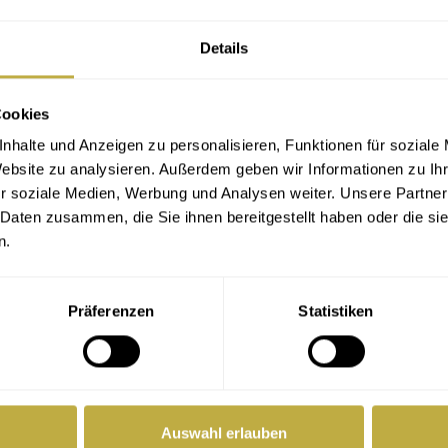
nicht mar­kie­ren konn­te. Blei­stift ver­ges­sen.
Details
Cookies
nhalte und Anzeigen zu personalisieren, Funktionen für soziale
Website zu analysieren. Außerdem geben wir Informationen zu I
r soziale Medien, Werbung und Analysen weiter. Unsere Partner
 Daten zusammen, die Sie ihnen bereitgestellt haben oder die s
chaftlerin und arbeitet beim DCV in der Öffentlichkeitsarb
n.
ngens.
Präferenzen
Statistiken
Auswahl erlauben