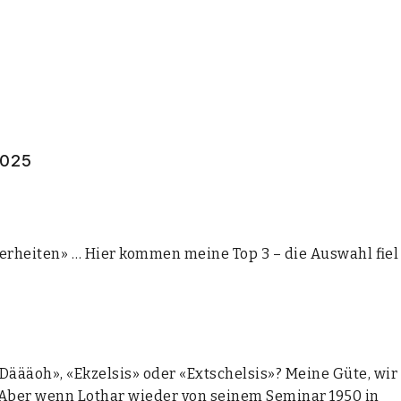
2025
r­hei­ten» … Hier kom­men mei­ne Top 3 – die Aus­wahl fiel
 «Däääoh», «Ekzel­sis» oder «Ext­schel­sis»? Mei­ne Güte, wir
ig. Aber wenn Lothar wie­der von sei­nem Semi­nar 1950 in