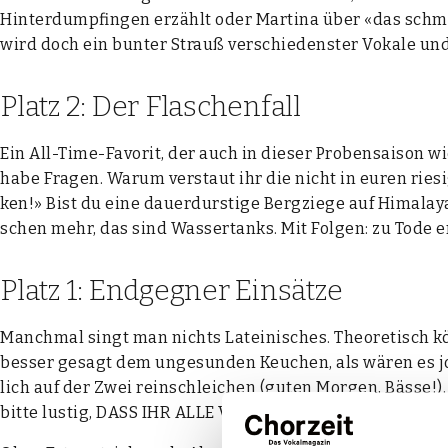
Hin­ter­dumpfin­gen erzählt oder Mar­ti­na über «das schmu
wird doch ein bun­ter Strauß ver­schie­dens­ter Voka­le un
Platz 2: Der Flaschenfall
Ein All-Time-Favo­rit, der auch in die­ser Pro­ben­sai­son w
habe Fra­gen. War­um ver­staut ihr die nicht in euren rie­s
ken!» Bist du eine dau­er­durs­ti­ge Berg­zie­ge auf Hima­la­
schen mehr, das sind Was­ser­tanks. Mit Fol­gen: zu Tode er
Platz 1: Endgegner Einsätze
Manch­mal singt man nichts Latei­ni­sches. Theo­re­tisch kön
bes­ser gesagt dem unge­sun­den Keu­chen, als wären es jog­
lich auf der Zwei rein­schlei­chen (guten Mor­gen, Bäs­se!
bit­te lus­tig, DASS IHR ALLE VERSAGT HABT?