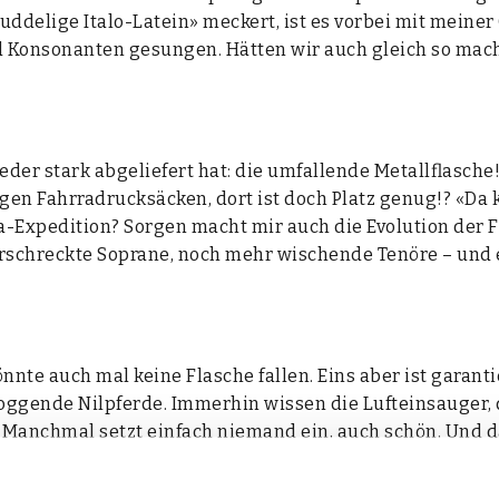
d­de­li­ge Italo-Latein» meckert, ist es vor­bei mit mei­ne
d Kon­so­nan­ten gesun­gen. Hät­ten wir auch gleich so mac
ie­der stark abge­lie­fert hat: die umfal­len­de Metall­fla­s
i­gen Fahr­ra­druck­sä­cken, dort ist doch Platz genug!? «Da
ya-Expe­di­ti­on? Sor­gen macht mir auch die Evo­lu­ti­on der 
schreck­te Sopra­ne, noch mehr wischen­de Tenö­re – und eine
n­te auch mal kei­ne Fla­sche fal­len. Eins aber ist garan­ti
gen­de Nil­pfer­de. Immer­hin wis­sen die Luft­ein­sau­ger,
). Manch­mal setzt ein­fach nie­mand ein, auch schön. Und d