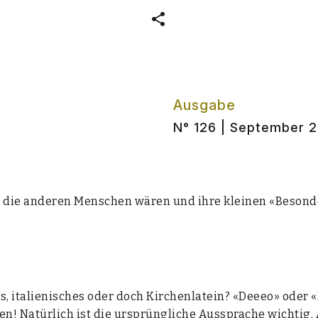
Ausgabe
N° 126 | September 
ht die ande­ren Men­schen wären und ihre klei­nen «Beson­de
es, ita­lie­ni­sches oder doch Kir­chen­la­tein? «Deeeo» oder
ben! Natür­lich ist die ursprüng­li­che Aus­spra­che wich­t