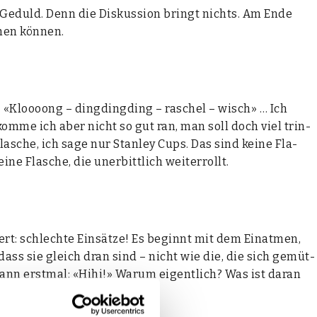
r Geduld. Denn die Dis­kus­si­on bringt nichts. Am Ende
hen kön­nen.
che! «Kloooong – ding­ding­ding – raschel – wisch» … Ich
 kom­me ich aber nicht so gut ran, man soll doch viel trin­
Fla­sche, ich sage nur Stan­ley Cups. Das sind kei­ne Fla­
 Fla­sche, die uner­bitt­lich wei­ter­rollt.
ert: schlech­te Ein­sät­ze! Es beginnt mit dem Ein­at­men,
 dass sie gleich dran sind – nicht wie die, die sich gemüt­
ann erst­mal: «Hihi!» War­um eigent­lich? Was ist dar­an