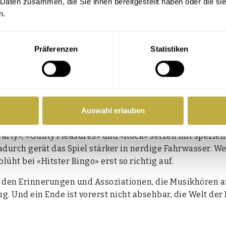
 Daten zusammen, die Sie ihnen bereitgestellt haben oder die s
n.
Präferenzen
Statistiken
­tiert, gewinnt © Surf-Guard / flickr
Auswahl erlauben
 des Spiels bis heu­te wächst, hat auch mit den Erwei­te­r
r­ty», «Guil­ty Plea­su­res» und «Rock» set­zen mit spe­zi­el
durch gerät das Spiel stär­ker in nerdi­ge Fahr­was­ser. Wer 
üht bei «Hits­ter Bin­go» erst so rich­tig auf.
mit den Erin­ne­run­gen und Asso­zia­tio­nen, die Musik­hö­re
ung. Und ein Ende ist vor­erst nicht abseh­bar, die Welt de