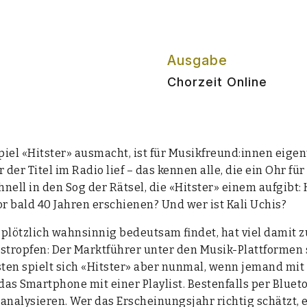
Ausgabe
Chorzeit Online
­spiel «Hits­ter» aus­macht, ist für Musikfreund:innen eig
 der Titel im Radio lief – das ken­nen alle, die ein Ohr fü
chnell in den Sog der Rät­sel, die «Hits­ter» einem auf­gibt
vor bald 40 Jah­ren erschie­nen? Und wer ist Kali Uchis?
lötz­lich wahn­sin­nig bedeut­sam fin­det, hat viel damit z
s­trop­fen: Der Markt­füh­rer unter den Musik-Platt­for­men
hs­ten spielt sich «Hits­ter» aber nun­mal, wenn jemand mit 
das Smart­phone mit einer Play­list. Bes­ten­falls per Blue
ana­ly­sie­ren. Wer das Erschei­nungs­jahr rich­tig schätzt,