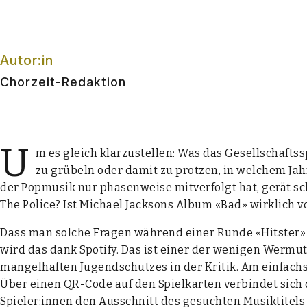
Autor:in
Chorzeit-Redaktion
U
m es gleich klar­zu­stel­len: Was das Gesell­schafts
zu grü­beln oder damit zu prot­zen, in wel­chem Jahr
der Pop­mu­sik nur pha­sen­wei­se mit­ver­folgt hat, gerät s
The Poli­ce? Ist Micha­el Jack­sons Album «Bad» wirk­lich 
Dass man sol­che Fra­gen wäh­rend einer Run­de «Hits­ter» p
wird das dank Spo­ti­fy. Das ist einer der weni­gen Wer­mut
man­gel­haf­ten Jugend­schut­zes in der Kri­tik. Am ein­fac
Über einen QR-Code auf den Spiel­kar­ten ver­bin­det sich 
Spieler:innen den Aus­schnitt des gesuch­ten Musik­ti­tels 