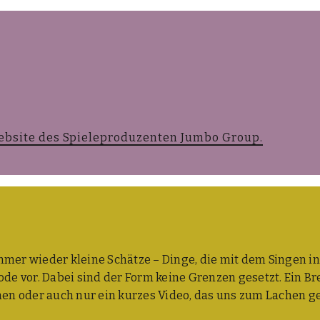
b­site des Spie­le­pro­du­zen­ten Jum­bo Group.
er wie­der klei­ne Schät­ze – Din­ge, die mit dem Sin­gen i
de vor. Dabei sind der Form kei­ne Gren­zen gesetzt. Ein Brett­
­tio­nen oder auch nur ein kur­zes Video, das uns zum Lachen g