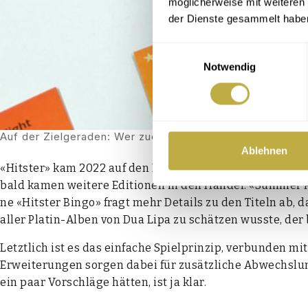
möglicherweise mit weiteren
der Dienste gesammelt habe
Einwilligungsauswahl
Notwendig
Auf der Ziel­ge­ra­den: Wer zuerst zehn Titel rich­tig ein­sor
Ablehnen
«Hits­ter» kam 2022 auf den Markt. Dass die Fan­ge­mein­de
bald kamen wei­te­re Edi­tio­nen in den Han­del: «Sum­mer Pa
ne «Hits­ter Bin­go» fragt mehr Details zu den Titeln ab, da
aller Pla­tin-Alben von Dua Lipa zu schät­zen wuss­te, der bl
Letzt­lich ist es das ein­fa­che Spiel­prin­zip, ver­bun­den 
Erwei­te­run­gen sor­gen dabei für zusätz­li­che Abwechs­l
ein paar Vor­schlä­ge hät­ten, ist ja klar.