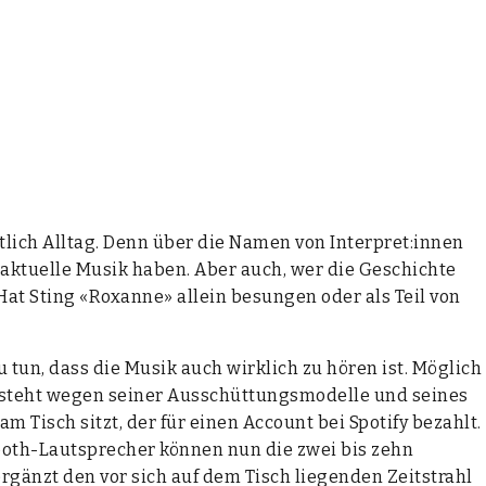
ent­lich All­tag. Denn über die Namen von Interpret:innen
r aktu­el­le Musik haben. Aber auch, wer die Geschich­te
: Hat Sting «Rox­an­ne» allein besun­gen oder als Teil von
u tun, dass die Musik auch wirk­lich zu hören ist. Mög­lich
 steht wegen sei­ner Aus­schüt­tungs­mo­del­le und sei­nes
am Tisch sitzt, der für einen Account bei Spo­ti­fy bezahlt.
­tooth-Laut­spre­cher kön­nen nun die zwei bis zehn
 ergänzt den vor sich auf dem Tisch lie­gen­den Zeit­strahl