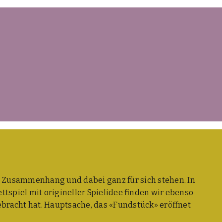
n Zusam­men­hang und dabei ganz für sich ste­hen. In
spiel mit ori­gi­nel­ler Spiel­idee fin­den wir eben­so
ebracht hat. Haupt­sa­che, das «Fund­stück» eröff­net