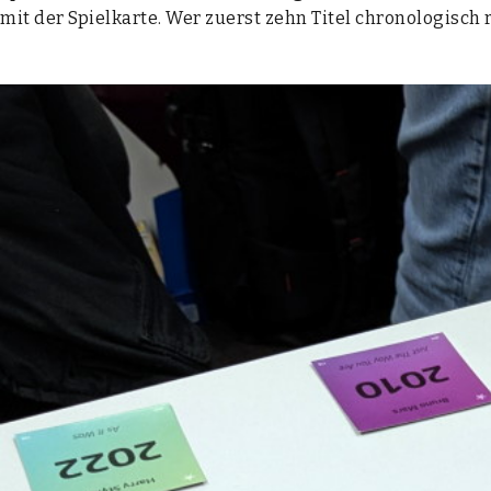
mit der Spiel­kar­te. Wer zuerst zehn Titel chro­no­lo­gisch r