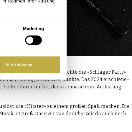
ie im Rahmen Ihrer Nutzung
Marketing
Alle zulassen
un­gen zu tun. Den Anfang mach­te die «Schla­ger Par­ty»,
­len Play­lists eige­ne Schwer­punk­te. Das 2024 erschie­ne­
bis­her dar­un­ter litt, dass nie­mand eine Auf­lis­tung
n aus­löst, die «Hits­ter» zu einem gro­ßen Spaß machen. Die
r Musik ist groß. Dass wir von der
Chor­zeit
da auch noch