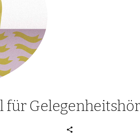
el für Gelegen­heits­h