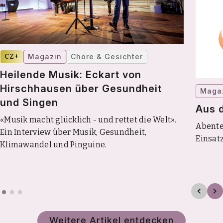
CZ+
Magazin
Chöre & Gesichter
Heilende Musik: Eckart von
Hirschhausen über Gesundheit
Maga
und Singen
Aus d
«Musik macht glücklich - und rettet die Welt».
Abente
Ein Interview über Musik, Gesundheit,
Einsat
Klimawandel und Pinguine.
Weitere Artikel entdecken