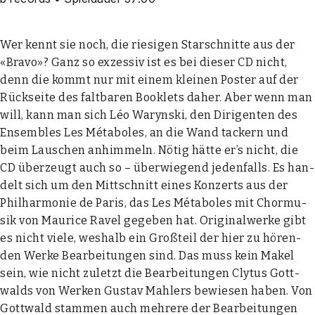
Wer kennt sie noch, die rie­si­gen Star­schnit­te aus der
«Bra­vo»? Ganz so exzes­siv ist es bei die­ser CD nicht,
denn die kommt nur mit einem klei­nen Pos­ter auf der
Rück­sei­te des falt­ba­ren Book­lets daher. Aber wenn man
will, kann man sich Léo Waryn­ski, den Diri­gen­ten des
Ensem­bles Les Méta­bo­les, an die Wand tackern und
beim Lau­schen anhim­meln. Nötig hät­te er’s nicht, die
CD über­zeugt auch so – über­wie­gend jeden­falls. Es han­
delt sich um den Mitt­schnitt eines Kon­zerts aus der
Phil­har­mo­nie de Paris, das Les Méta­bo­les mit Chor­mu­
sik von Mau­rice Ravel gege­ben hat. Ori­gi­nal­wer­ke gibt
es nicht vie­le, wes­halb ein Groß­teil der hier zu hören­
den Wer­ke Bear­bei­tun­gen sind. Das muss kein Makel
sein, wie nicht zuletzt die Bear­bei­tun­gen Cly­tus Gott­
walds von Wer­ken Gus­tav Mahlers bewie­sen haben. Von
Gott­wald stam­men auch meh­re­re der Bear­bei­tun­gen