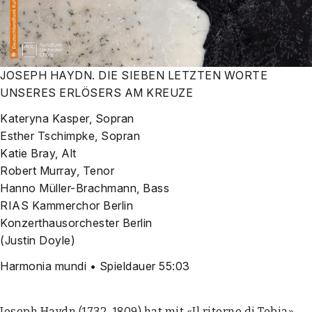
JOSEPH HAYDN. DIE SIEBEN LETZTEN WORTE
UNSERES ERLÖSERS AM KREUZE
Katery­na Kas­per, Sopran
Esther Tschimp­ke, Sopran
Katie Bray, Alt
Robert Mur­ray, Tenor
Han­no Mül­ler-Brach­mann, Bass
RIAS Kam­mer­chor Ber­lin
Kon­zert­haus­or­ches­ter Ber­lin
(Jus­tin Doyle)
Har­mo­nia mun­di • Spiel­dau­er 55:03
Joseph Haydn (1732–1809) hat mit «Il ritor­no di Tobia»