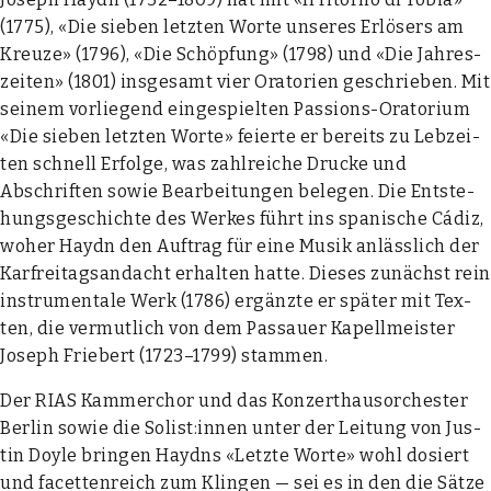
(1775), «Die sie­ben letz­ten Wor­te unse­res Erlö­sers am
Kreu­ze» (1796), «Die Schöp­fung» (1798) und «Die Jah­res­
zei­ten» (1801) ins­ge­samt vier Ora­to­ri­en geschrie­ben. Mit
sei­nem vor­lie­gend ein­ge­spiel­ten Pas­si­ons-Ora­to­ri­um
«Die sie­ben letz­ten Wor­te» fei­er­te er bereits zu Leb­zei­
ten schnell Erfol­ge, was zahl­rei­che Dru­cke und
Abschrif­ten sowie Bear­bei­tun­gen bele­gen. Die Ent­ste­
hungs­ge­schich­te des Wer­kes führt ins spa­ni­sche Cádiz,
woher Haydn den Auf­trag für eine Musik anläss­lich der
Kar­frei­tags­an­dacht erhal­ten hat­te. Die­ses zunächst rein
instru­men­ta­le Werk (1786) ergänz­te er spä­ter mit Tex­
ten, die ver­mut­lich von dem Pas­sau­er Kapell­meis­ter
Joseph Frie­bert (1723–1799) stam­men.
Der RIAS Kam­mer­chor und das Kon­zert­haus­or­ches­ter
Ber­lin sowie die Solist:innen unter der Lei­tung von Jus­
tin Doyle brin­gen Haydns «Letz­te Wor­te» wohl dosiert
und facet­ten­reich zum Klin­gen — sei es in den die Sät­ze