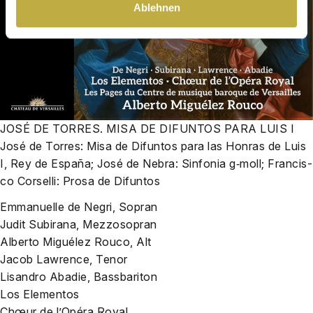
Ablehnen
JOSÉ DE TORRES. MISA DE DIFUNTOS PARA LUIS I
José de Tor­res: Misa de Dif­un­tos para las Hon­ras de Luis
I, Rey de Espa­ña; José de Nebra: Sin­fo­nia g‑moll; Fran­cis­
co Cor­sel­li: Pro­sa de Dif­un­tos
Emma­nu­el­le de Negri, Sopran
Judit Subi­ra­na, Mez­zo­so­pran
Alber­to Migué­lez Rou­co, Alt
Jacob Law­rence, Tenor
Lisan­dro Aba­die, Bass­ba­ri­ton
Los Ele­ment­os
Chœur de l’Opé­ra Roy­al