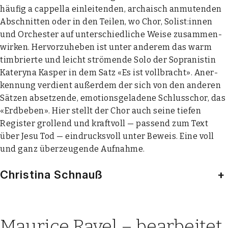
häu­fig a cap­pel­la ein­lei­ten­den, archa­isch anmu­ten­den
Abschnit­ten oder in den Tei­len, wo Chor, Solist:innen
und Orches­ter auf unter­schied­li­che Wei­se zusam­men­
wir­ken. Her­vor­zu­he­ben ist unter ande­rem das warm
tim­brier­te und leicht strö­men­de Solo der Sopra­nis­tin
Katery­na Kas­per in dem Satz «Es ist voll­bracht». Aner­
ken­nung ver­dient außer­dem der sich von den ande­ren
Sät­zen abset­zen­de, emo­ti­ons­ge­la­de­ne Schluss­chor, das
«Erd­be­ben». Hier stellt der Chor auch sei­ne tie­fen
Regis­ter grol­lend und kraft­voll — pas­send zum Text
über Jesu Tod — ein­drucks­voll unter Beweis. Eine voll
und ganz über­zeu­gen­de Auf­nah­me.
Christina Schnauß
+
Maurice Ravel – bearbeitet