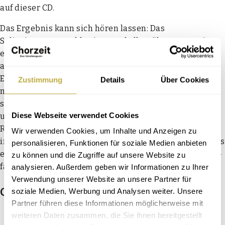
auf die­ser CD.
Das Ergeb­nis kann sich hören las­sen: Das
Solist:innenensemble singt makel­los, über­zeugt mit
einem run­den Ensem­ble­klang und schafft es mühe­los,
auch grö­ße­re Span­nungs­bö­gen eben­so wie orches­tra­le
Effek­te zu erzeu­gen. Gele­gent­lich über­neh­men ein­zel­
Zustimmung
Details
Über Cookies
ne Sänger:innen auch solis­ti­sche Auf­ga­ben, dann aber
stört vor allem bei den Frau­en­stim­men ein zuwei­len
Diese Webseite verwendet Cookies
unpas­send opern­haft anmu­ten­des Vibra­to. Selbst
Ravels immer­hin vier­tel­stün­di­ger Bolé­ro erklingt hier
Wir verwenden Cookies, um Inhalte und Anzeigen zu
in einer erstaun­li­chen voka­len Fas­sung, wenn­gleich das
personalisieren, Funktionen für soziale Medien anbieten
eksta­ti­sche Über­wäl­ti­gungs­mo­men­tum der Orches­ter­
zu können und die Zugriffe auf unsere Website zu
fas­sung hier bei wei­tem nicht erreicht wird.
analysieren. Außerdem geben wir Informationen zu Ihrer
Verwendung unserer Website an unsere Partner für
Guido Krawinkel
+
soziale Medien, Werbung und Analysen weiter. Unsere
Partner führen diese Informationen möglicherweise mit
weiteren Daten zusammen, die Sie ihnen bereitgestellt