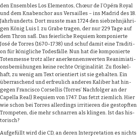
den Ensem­bles Los Ele­ment­os, Chœur de l’Opéra Roy­al
und dem Kna­ben­chor aus Ver­sailles – ins Madrid des 18.
Jahr­hun­derts. Dort muss­te man 1724 den sieb­zehn­jäh­ri­
gen König Luis I. zu Gra­be tra­gen, der nur 229 Tage auf
dem Thron saß. Das fei­er­li­che Requi­em kom­po­nier­te
José de Tor­res (1670–1738) und schuf damit eine Tra­di­ti­
on für könig­li­che Todes­fäl­le. Nun hat die kom­po­nier­te
Toten­mes­se trotz aller aner­ken­nens­wer­ten Reanim­ia­ti­
ons­be­mü­hun­gen kei­ne rech­te Ori­gi­na­li­tät. Zu flos­kel­
haft, zu wenig am Text ori­en­tiert ist sie gehal­ten. Ein
über­ra­schend und erfreu­lich ande­res Kali­ber hat hin­
ge­gen Fran­cis­co Cor­sel­lis (Tor­res’ Nach­fol­ger an der
Capel­la Real) Requi­em von 1747. Das fetzt ziem­lich. Hier
wie schon bei Tor­res aller­dings irri­tie­ren die gestopf­ten
Trom­pe­ten, die mehr schnar­ren als klin­gen. Ist das his­
to­risch?
Auf­ge­füllt wird die CD, an deren Inter­pre­ta­ti­on es nichts