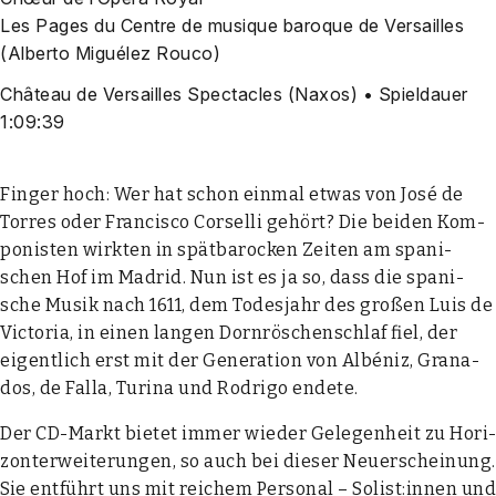
Les Pages du Cent­re de musi­que baro­que de Ver­sailles
(Alber­to Migué­lez Rou­co)
Châ­teau de Ver­sailles Spec­ta­cles (Naxos) • Spiel­dau­er
1:09:39
Fin­ger hoch: Wer hat schon ein­mal etwas von José de
Tor­res oder Fran­cis­co Cor­sel­li gehört? Die bei­den Kom­
po­nis­ten wirk­ten in spät­ba­ro­cken Zei­ten am spa­ni­
schen Hof im Madrid. Nun ist es ja so, dass die spa­ni­
sche Musik nach 1611, dem Todes­jahr des gro­ßen Luis de
Vic­to­ria, in einen lan­gen Dorn­rös­chen­schlaf fiel, der
eigent­lich erst mit der Gene­ra­ti­on von Albé­niz, Gra­na­
dos, de Falla, Turi­na und Rodri­go ende­te.
Der CD-Markt bie­tet immer wie­der Gele­gen­heit zu Hori­
zont­er­wei­te­run­gen, so auch bei die­ser Neu­erschei­nung.
Sie ent­führt uns mit rei­chem Per­so­nal – Solist:innen und