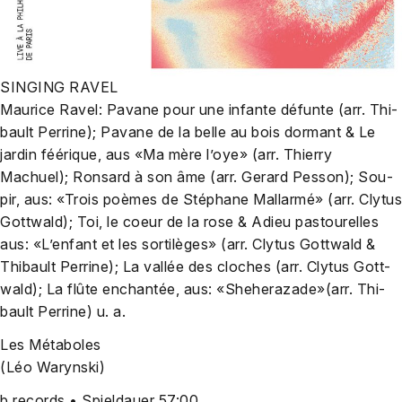
SINGING RAVEL
Mau­rice Ravel: Pava­ne pour une infan­te déf­un­te (arr. Thi­
bau­lt Per­ri­ne); Pava­ne de la bel­le au bois dor­mant & Le
jar­din féé­ri­que, aus «Ma mère l’oye» (arr. Thier­ry
Machuel); Ron­sard à son âme (arr. Gerard Pes­son); Sou­
pir, aus: «Trois poè­mes de Sté­pha­ne Mall­ar­mé» (arr. Cly­tus
Gott­wald); Toi, le coeur de la rose & Adieu pas­tou­rel­les
aus: «L’en­fant et les sor­tilè­ges» (arr. Cly­tus Gott­wald &
Thi­bau­lt Per­ri­ne); La val­lée des clo­ches (arr. Cly­tus Gott­
wald); La flû­te enchan­tée, aus: «Sheherazade»(arr. Thi­
bau­lt Per­ri­ne) u. a.
Les Méta­bo­les
(Léo Waryn­ski)
b records • Spiel­dau­er 57:00